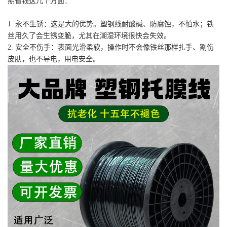
期省钱这几个方面：
1. 永不生锈：这是大的优势。塑钢线耐酸碱、防腐蚀，不怕水；铁
丝用久了会生锈变脆，尤其在潮湿环境很快会失效。
2. 安全不伤手：表面光滑柔软，操作时不会像铁丝那样扎手、割伤
皮肤，也不导电，用电安全。