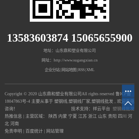
13583603874 15065655900
地址：山东鼎和塑业有限公司
网址：http://www.sugangxian.cn
企业分站
|
网站地图
|
RSS
|
XML
Copyright © 2020 山东鼎和塑业有限公司All rights reserved
鲁ICP备
18047863号-4
主要从事于
塑钢线
,
塑钢线厂家
,
塑钢线批发
, 欢迎来电
咨询！
技术支持：祥云平台
塑钢线批发
热推信息
| 主营区域：
陕西
内蒙
宁夏
江苏
浙江
山东
贵阳
四川
河
北
河南
免责申明
|
百度统计
|
网站管理