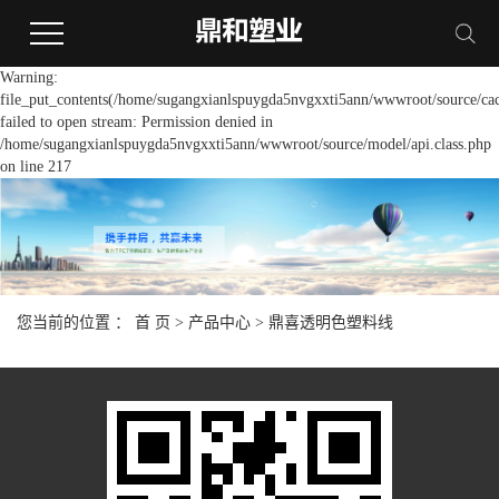
Warning:
file_put_contents(/home/sugangxianlspuygda5nvgxxti5ann/wwwroot/source/cac
failed to open stream: Permission denied in
/home/sugangxianlspuygda5nvgxxti5ann/wwwroot/source/model/api.class.php
on line 217
您当前的位置 ：
首 页
>
产品中心
>
鼎喜透明色塑料线