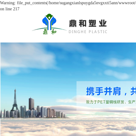
Warning: file_put_contents(/home/sugangxianlspuygda5nvgxxti5ann/wwwroot/so
on line 217