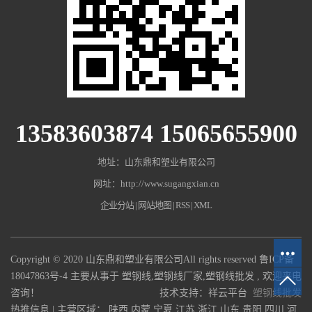
13583603874 15065655900
地址：山东鼎和塑业有限公司
网址：http://www.sugangxian.cn
企业分站
|
网站地图
|
RSS
|
XML
Copyright © 2020 山东鼎和塑业有限公司All rights reserved
鲁ICP备
18047863号-4
主要从事于
塑钢线
,
塑钢线厂家
,
塑钢线批发
, 欢迎来电
咨询！
技术支持：祥云平台
塑钢线批发
热推信息
| 主营区域：
陕西
内蒙
宁夏
江苏
浙江
山东
贵阳
四川
河