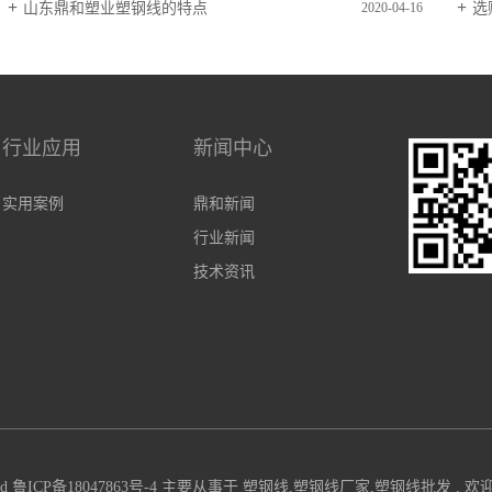
山东鼎和塑业塑钢线的特点
选
2020-04-16
行业应用
新闻中心
实用案例
鼎和新闻
行业新闻
技术资讯
ed
鲁ICP备18047863号-4
主要从事于
塑钢线
,
塑钢线厂家
,
塑钢线批发
, 欢