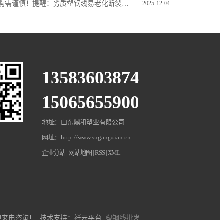
购需谨慎！提醒：劣质塑钢线易老化断裂，恐造成农产损失
2025-12-04
13583603874
15065655900
地址：山东鼎和塑业有限公司
网址：http://www.sugangxian.cn
企业分站
|
网站地图
|
RSS
|
XML
迎来电咨询！
技术支持：祥云平台
塑钢线批发