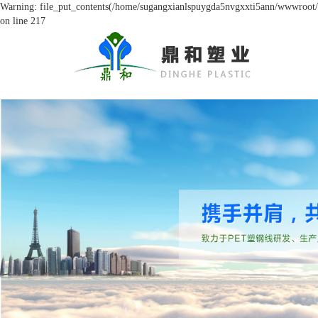
Warning: file_put_contents(/home/sugangxianlspuygda5nvgxxti5ann/wwwroot/so
on line 217